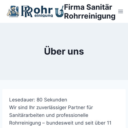
Zum
Firma Sanitär
Inhalt
Rohrreinigung
springen
Über uns
Lesedauer:
80
Sekunden
Wir sind Ihr zuverlässiger Partner für
Sanitärarbeiten und professionelle
Rohrreinigung – bundesweit und seit über 11